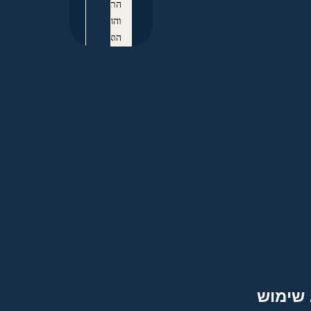
התורה
והחסד
הוא
כל
שאיפתו
ומגמתו,
ברוך
יאמרו
מברכים
לעומת+ו
חסד
וצד+קה
רודף
בכל
עידן
ועת,
מעשה+
צדקותיו
 שימוש
עומדים