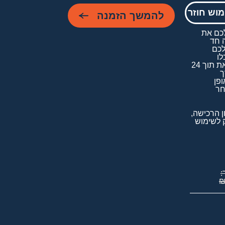
לו
וש חוזר
להמשך הזמנה
לתפארת
ול+נס
*תוכלו להשתמש שוב 
*אופציה זו מקנה לכם את 
האפשרות לרכישה חד 
בעיצוב שיצרתם במהלך 48 
נחמד+
ואהוב
לערוך תיקונים תוכלו 
לברכות/תעודות בהן 
בשמחה לעשות זאת תוך 24 
ורצוי
מחליפים שמות. המחיר 
לרוב
הלינק שתקבלו באופן 
אוטומטי למייל לאחר 
אוטומטית בהתאם לכמות 
אחיו,
השימושים בשיטה 
מעוטר
 שימו 🤍 ע"פ תקנון הרכישה, 
בכתר
אין לרכוש רקע ריק לשימוש 
תורה
שימו 🤍 ע"פ תקנון הרכישה, 
אין לרכוש רקע ריק לשימוש 
וגם
בכתר
שם
תשלום:
:
טוב
₪
82.
נרנן
ונביע
מעומקא
דלבא,