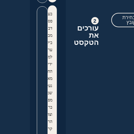
בערבי
חירת
2
פסחים,
ובץ
עורכים
דברים
את
מבורכים,
הטקסט
ביקר
ערוכים+
למע"כ
ידידינו
החשוב
מאוד
נעלה+,
שמו
מפארים
ברנה
וצהלה+
הרמת
קרן