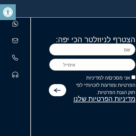
פתח סרגל
לך
נאה
לשבח+
בכל
לשון
הצטרף לניוזלטר הכי יפה:
תהלה
וחבה+
הרב
נפתלי
אני מסכים/ה למדיניות
קליינברגר
הפרטיות ומודע/ת לזכויותיי לפי
שליט"א
חוק הגנת הפרטיות.
מדיניות הפרטיות שלנו
לקראת
חג
הפסח
אשר