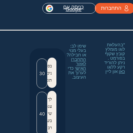
כניסה עם
התחברות
Google
*בהעלאת
שימו לב:
לוגו מומלץ
בעלי מנוי
קובץ שקוף
או חבילה?
בפורמט ‪.
התחברו
ניתן להוריד
לאזור
בס"ד
רקע ללוגו
האישי
כדי
כאן
און ליין
לערוך את
ניסן
העיצוב.
תשפ"ה
לך
ענו
שירה
בשמחה
רבה