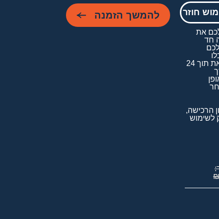
בבי
וש חוזר
להמשך הזמנה
כנישתא
*תוכלו להשתמש שוב 
*אופציה זו מקנה לכם את 
ובחורי
האפשרות לרכישה חד 
בעיצוב שיצרתם במהלך 48 
החמד+
לערוך תיקונים תוכלו 
נשאו
לברכות/תעודות בהן 
בשמחה לעשות זאת תוך 24 
ונתנו
מחליפים שמות. המחיר 
הלינק שתקבלו באופן 
בעניני
אוטומטי למייל לאחר 
אוטומטית בהתאם לכמות 
ד+יומא
השימושים בשיטה 
והכנה
 שימו 🤍 ע"פ תקנון הרכישה, 
רבה
אין לרכוש רקע ריק לשימוש 
שימו 🤍 ע"פ תקנון הרכישה, 
לימי
אין לרכוש רקע ריק לשימוש 
הסגולה+
תשלום:
:
וכאן
₪
133.
המקום
להזכיר
הני
תרי