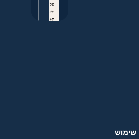
על+
משמרת
ה+תורה
וח+יזוק
וביצור
הלימוד+
בין
כותלי
בית+
המדרש
ובפרט
בימי
בין
הזמנים
קול
התורה+
נשמע
 שימוש
ת+מידין
כסידרן