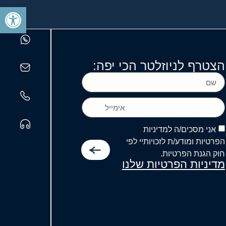
פתח סרגל
אינשי
מעליא
גבאי
בית
מדרשינו
הצטרף לניוזלטר הכי יפה:
ה''ה
הר''ר
שמעון
כהן
אני מסכים/ה למדיניות
הי''ו
הפרטיות ומודע/ת לזכויותיי לפי
והר''ר
חוק הגנת הפרטיות.
ברוך
מדיניות הפרטיות שלנו
וידער
הי''ו
אשר