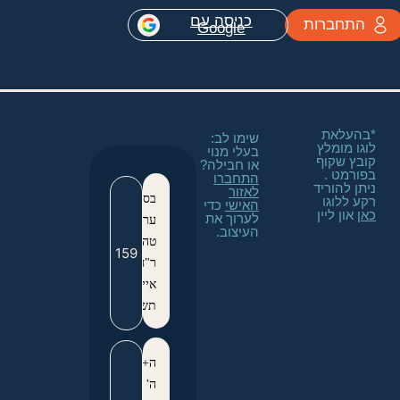
כניסה עם
התחברות
Google
*בהעלאת
שימו לב:
לוגו מומלץ
בעלי מנוי
קובץ שקוף
או חבילה?
בפורמט ‪.
התחברו
ניתן להוריד
לאזור
בס"ד
רקע ללוגו
האישי
כדי
כאן
און ליין
לערוך את
ערשב"ק
העיצוב.
טהרה
ר"ח
אייר
תשפ"ג
ה+טיבה
ה'