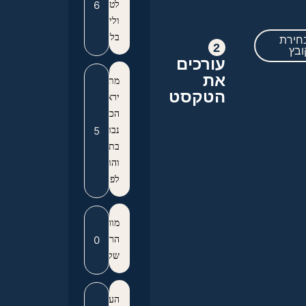
לטובים
ולישרים
בלבותם+
חירת
2
ובץ
עורכים
את
מתוך
הטקסט
יראת
הכבוד
נבוא
בתודה
והודאה
לפני
מורינו
הרב
שליט"א
העומד