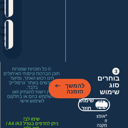
כ++שר'ן
פ+סח
מוקירים
משפחת
ויזל
3
תוכן הברכות וניסוחי האיחולים 
וחרים
הינו רכוש האתר, ומיועד 
לרוכשים באתר 'גרפולייק' 
וג
להמשך
ימוש
הזמנה
אין רשות להעתיק ו/או 
להשתמש בהם או בחלק/ם 
שימוש
שימוש
לשימוש אישי.
בודד
חוזר
*תוכלו 
*אופציה 
זו 
להשתמש 
ניתן להדפיס בגודל A4 /A3 / 
שוב 
מקנה 