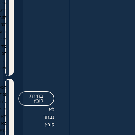
להביע
תודה,
ולשגר
ברכה
והודאה
שתזכו
תמיד
לרוב
נחת
ושמחה
שתמשיכו
בעבודת
בחירת
קובץ
הקודש
בסייעתא
לא
דמיא
נבחר
מלוא
קובץ
הגודש