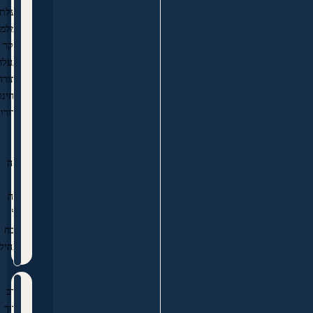
מעלת
המלמד
היקר
הנעלה
לתורה
ולחינוך
הדורות
כי
לו
נאה
לו
יאה
כל
שבח
ותהילה
הרב
ברוך