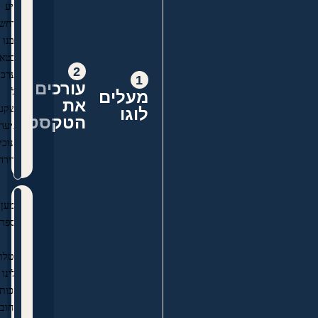
נביע
מרחשי
ליבנו
ונבטא
2
הערכה
1
עורכים
על
מעלים
את
השקעה
לוגו
הטקסט
ויגיעה
חינוכית
אדירה
'למען
תספר'
-
מוטלת
עלינו
הזכות
והחובה