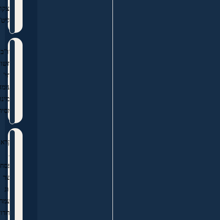
איצקוביץ
שליט"א
ונוו"ב
החשובה
תחי'
העומדת
לימינו
במסירות
לקראת
חג
הפסח
אשר
נחוג
בשמחה
ובחדוה